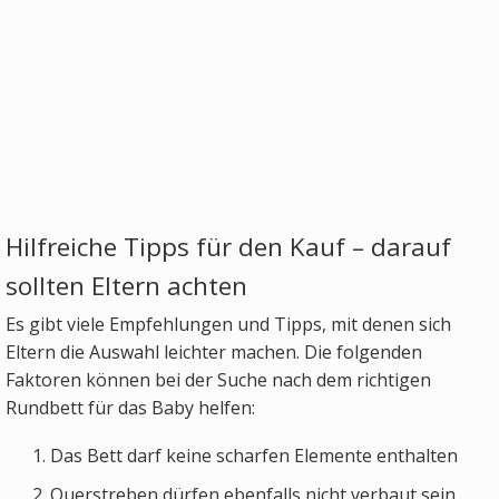
Hilfreiche Tipps für den Kauf – darauf
sollten Eltern achten
Es gibt viele Empfehlungen und Tipps, mit denen sich
Eltern die Auswahl leichter machen. Die folgenden
Faktoren können bei der Suche nach dem richtigen
Rundbett für das Baby helfen:
Das Bett darf keine scharfen Elemente enthalten
Querstreben dürfen ebenfalls nicht verbaut sein