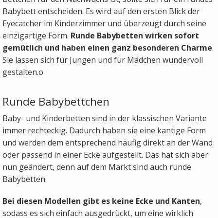
Babybett entscheiden. Es wird auf den ersten Blick der
Eyecatcher im Kinderzimmer und überzeugt durch seine
einzigartige Form.
Runde Babybetten wirken sofort
gemütlich und haben einen ganz besonderen Charme
.
Sie lassen sich für Jungen und für Mädchen wundervoll
gestalten.o
Runde Babybettchen
Baby- und Kinderbetten sind in der klassischen Variante
immer rechteckig. Dadurch haben sie eine kantige Form
und werden dem entsprechend häufig direkt an der Wand
oder passend in einer Ecke aufgestellt. Das hat sich aber
nun geändert, denn auf dem Markt sind auch runde
Babybetten.
Bei diesen Modellen gibt es keine Ecke und Kanten
,
sodass es sich einfach ausgedrückt, um eine wirklich