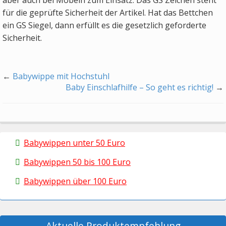
aber auch bei Möbeln zum Einsatz. Das GS Zeichen steht
für die geprüfte Sicherheit der Artikel. Hat das Bettchen
ein GS Siegel, dann erfüllt es die gesetzlich geforderte
Sicherheit.
←
Babywippe mit Hochstuhl
Baby Einschlafhilfe – So geht es richtig!
→
Babywippen unter 50 Euro
Babywippen 50 bis 100 Euro
Babywippen über 100 Euro
Aktuelle Produktempfehlung