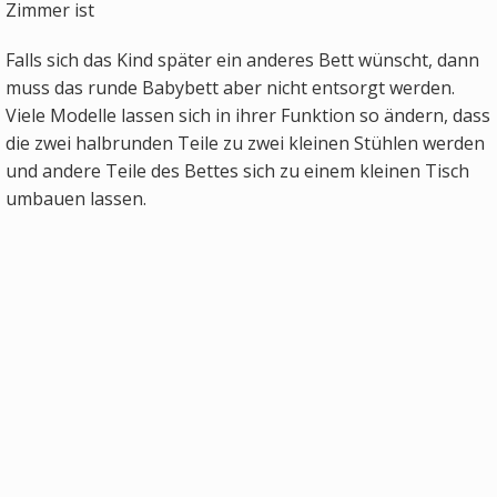
Zimmer ist
Falls sich das Kind später ein anderes Bett wünscht, dann
muss das runde Babybett aber nicht entsorgt werden.
Viele Modelle lassen sich in ihrer Funktion so ändern, dass
die zwei halbrunden Teile zu zwei kleinen Stühlen werden
und andere Teile des Bettes sich zu einem kleinen Tisch
umbauen lassen.