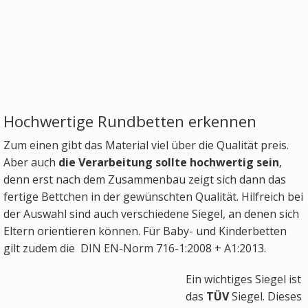
Hochwertige Rundbetten erkennen
Zum einen gibt das Material viel über die Qualität preis.
Aber auch
die Verarbeitung sollte hochwertig sein
,
denn erst nach dem Zusammenbau zeigt sich dann das
fertige Bettchen in der gewünschten Qualität. Hilfreich bei
der Auswahl sind auch verschiedene Siegel, an denen sich
Eltern orientieren können. Für Baby- und Kinderbetten
gilt zudem die DIN EN-Norm 716-1:2008 + A1:2013.
Ein wichtiges Siegel ist
das
TÜV
Siegel. Dieses