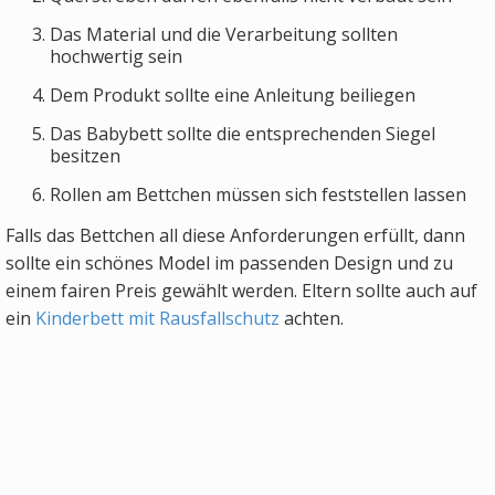
Das Material und die Verarbeitung sollten
hochwertig sein
Dem Produkt sollte eine Anleitung beiliegen
Das Babybett sollte die entsprechenden Siegel
besitzen
Rollen am Bettchen müssen sich feststellen lassen
Falls das Bettchen all diese Anforderungen erfüllt, dann
sollte ein schönes Model im passenden Design und zu
einem fairen Preis gewählt werden. Eltern sollte auch auf
ein
Kinderbett mit Rausfallschutz
achten.